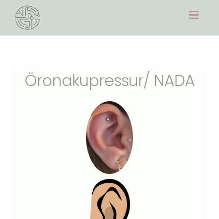
Togg
navig
Öronakupressur/ NADA